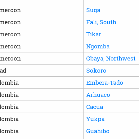
meroon
Suga
meroon
Fali, South
meroon
Tikar
meroon
Ngomba
meroon
Gbaya, Northwest
ad
Sokoro
lombia
Emberá-Tadó
lombia
Arhuaco
lombia
Cacua
lombia
Yukpa
lombia
Guahibo