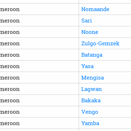
meroon
Nomaande
meroon
Sari
meroon
Noone
meroon
Zulgo-Gemzek
meroon
Batanga
meroon
Yasa
meroon
Mengisa
meroon
Lagwan
meroon
Bakaka
meroon
Vengo
meroon
Yamba