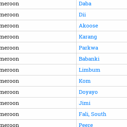
meroon
Daba
meroon
Dii
meroon
Akoose
meroon
Karang
meroon
Parkwa
meroon
Babanki
meroon
Limbum
meroon
Kom
meroon
Doyayo
meroon
Jimi
meroon
Fali, South
meroon
Peere