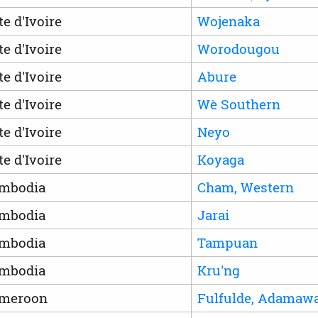
te d'Ivoire
Wojenaka
te d'Ivoire
Worodougou
te d'Ivoire
Abure
te d'Ivoire
Wè Southern
te d'Ivoire
Neyo
te d'Ivoire
Koyaga
mbodia
Cham, Western
mbodia
Jarai
mbodia
Tampuan
mbodia
Kru'ng
meroon
Fulfulde, Adamaw