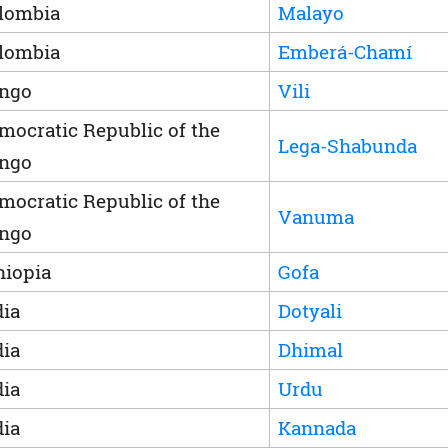
lombia
Malayo
lombia
Emberá-Chamí
ngo
Vili
mocratic Republic of the
Lega-Shabunda
ngo
mocratic Republic of the
Vanuma
ngo
hiopia
Gofa
dia
Dotyali
dia
Dhimal
dia
Urdu
dia
Kannada