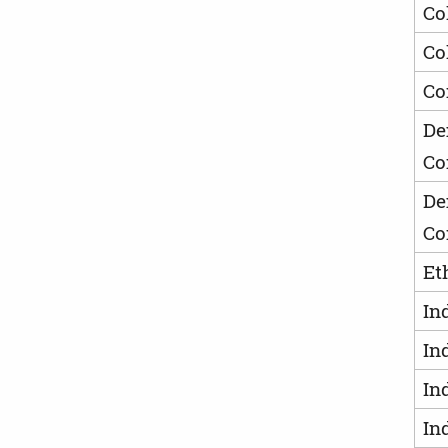
Co
Co
Co
De
Co
De
Co
Et
In
In
In
In